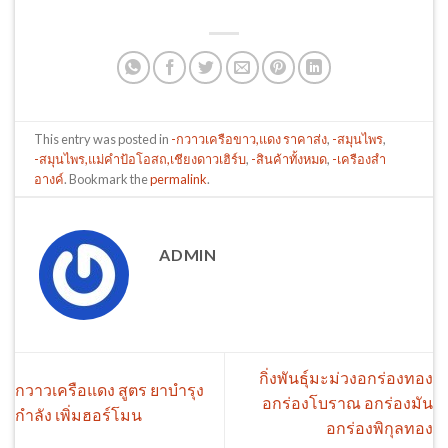
This entry was posted in
-กวาวเครือขาว,แดง ราคาส่ง
,
-สมุนไพร
,
-สมุนไพร,แม่คำป้อโอสถ,เชียงดาวเฮิร์บ
,
-สินค้าทั้งหมด
,
-เครืองสำ
อางค์
. Bookmark the
permalink
.
ADMIN
กิ่งพันธุ์มะม่วงอกร่องทอง
กวาวเครือแดง สูตร ยาบำรุง
อกร่องโบราณ อกร่องมัน
กำลัง เพิ่มฮอร์โมน
อกร่องพิกุลทอง