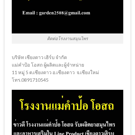
ติดต่อโรงงานสมุนไพร
บริษัท เชียงดาว เฮิร์บ จำกัด
แม่คำป้อ โอสถ ผู้ผลิตและผู้จำหน่าย
11 หมู่ 5 ต.เชียงดาว อ.เชียงดาว จ.เชียงใหม่
โทร.0891710545