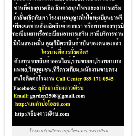
โรงงานรับผลิตยา สมุนไพรและอาหารเสิรม