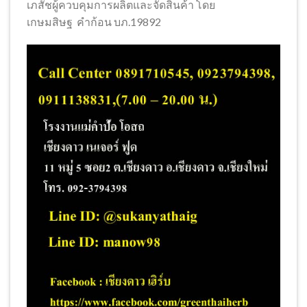
เภสัชผู้ควบคุมการผลิตและจัดสินค้า โดย
เกษมสิษฐ คำก้อน บภ.19892