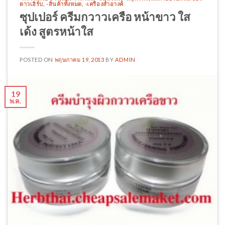
ดาวเฮิร์บ
,
-สินค้าทั้งหมด
,
-เครืองสำอางค์
ซุปเปอร์ ครีมกวาวเครือ หน้าขาว ใส
เด้ง สูตรหน้าใส
POSTED ON
พฤษภาคม 19, 2013
BY
ADMIN
19
พ.ค.