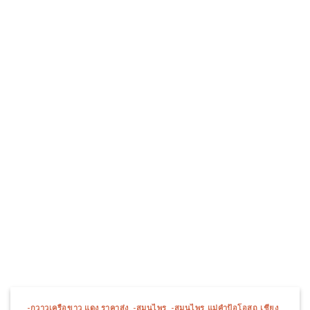
-กวาวเครือขาว,แดง ราคาส่ง
,
-สมุนไพร
,
-สมุนไพร,แม่คำป้อโอสถ,เชียง