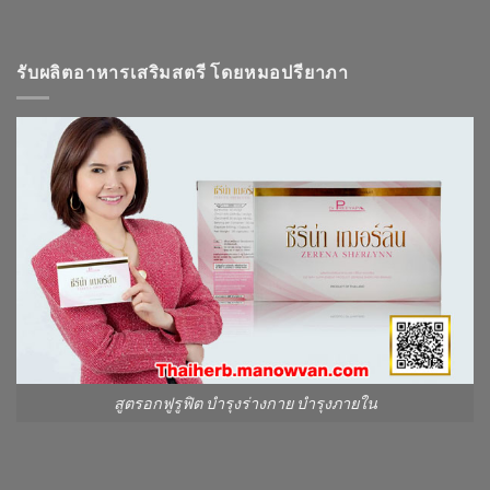
รับผลิตอาหารเสริมสตรี โดยหมอปรียาภา
สูตรอกฟูรูฟิต บำรุงร่างกาย บำรุงภายใน