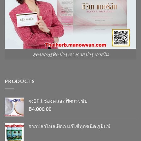
สูตรอกฟูรูฟิต บำรุงร่างกาย บำรุงภายใน
PRODUCTS
ผง2Fit ช่องคลอดฟิตกระชับ
฿
4,800.00
รากปลาไหลเผือก แก้ไข้ทุกชนิด ภูมิแพ้