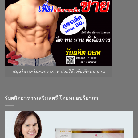
สมุนไพรเสริมสมถรรภาพ ช่วยให้ แข็ง อึด ทน นาน
รับผลิตอาหารเสริมสตรี โดยหมอปรียาภา