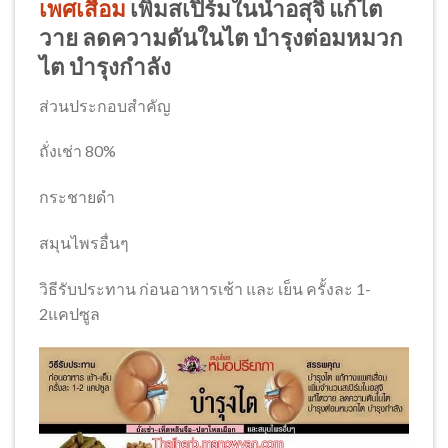
เพศเสื่อม
เพิ่มสเปิร์มในน้ำอสุจิ แก้ไต
วาย ลดความดันในไต บำรุงต่อมหมวก
ไต บำรุงกำลัง
ส่วนประกอบสำคัญ
ถั่งเช่า 80%
กระชายดำ
สมุนไพรอื่นๆ
วิธีรับประทาน ก่อนอาหารเช้า และ เย็น ครั้งละ 1-
2แคปซูล