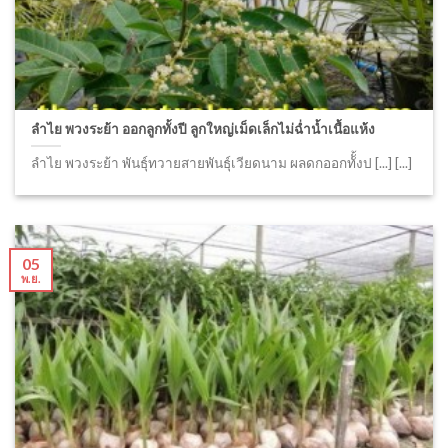
ลำไย พวงระย้า ออกลูกทั้งปี ลูกใหญ่เม็ดเล็กไม่ฉ่ำน้ำเนื้อแห้ง
ลำไย พวงระย้า พันธุ์ทวายสายพันธุ์เวียดนาม ผลดกออกทัั้งป [...] [...]
05
พ.ย.