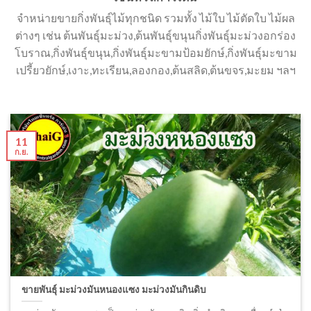
จำหน่ายขายกิ่งพันธุ์ไม้ทุกชนิด รวมทั้ง ไม้ใบ ไม้ตัดใบ ไม้ผล
ต่างๆ เช่น ต้นพันธุ์มะม่วง,ต้นพันธุ์ขนุนกิ่งพันธุ์มะม่วงอกร่อง
โบราณ,กิ่งพันธุ์ขนุน,กิ่งพันธุ์มะขามป้อมยักษ์,กิ่งพันธุ์มะขาม
เปรี้ยวยักษ์,เงาะ,ทะเรียน,ลองกอง,ต้นสลิด,ต้นขจร,มะยม ฯลฯ
11
ก.ย.
ขายพันธุ์ มะม่วงมันหนองแซง มะม่วงมันกินดิบ