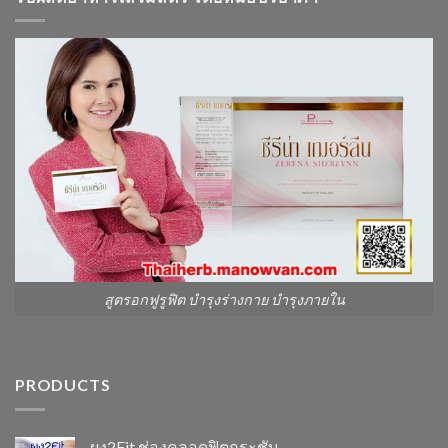
สูตรอกฟูรูฟิต บำรุงร่างกาย บำรุงภายใน
PRODUCTS
ผง2Fit ช่องคลอดฟิตกระชับ