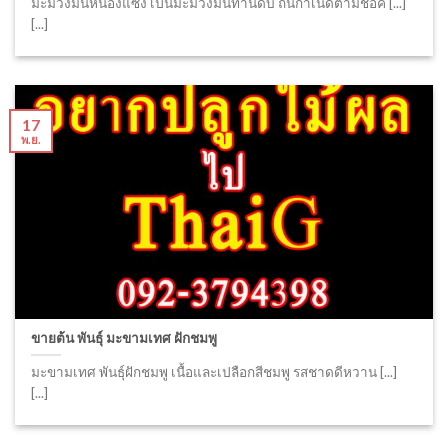
มะม่วงมันหนองแซง เป็นมะม่วงมันทานดิบ ถิ่นกำเนิดตามชื่อค [...]
[...]
17
พ.ย.
ขายต้น พันธุ์ มะขามเทศ ฝักชมพู
มะขามเทศ พันธุ์ฝักชมพู เนื้อและเปลือกสีชมพู รสชาดดีหวาน [...]
[...]