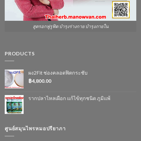
สูตรอกฟูรูฟิต บำรุงร่างกาย บำรุงภายใน
PRODUCTS
ผง2Fit ช่องคลอดฟิตกระชับ
฿
4,800.00
รากปลาไหลเผือก แก้ไข้ทุกชนิด ภูมิแพ้
ศูนย์สมุนไพรหมอปรียาภา