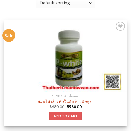
Sale
Add to
wishlist
SHOP สินค้าทั้งหมด
สมุนไพรล้างพิษในตับ ล้างพิษสุรา
Original
Current
฿
680.00
฿
580.00
price
price
was:
is:
ADD TO CART
฿680.00.
฿580.00.