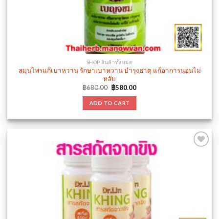
SHOP สินค้าทั้งหมด
สมุนไพรแก้เบาหวาน รักษาเบาหวาน บำรุงธาตุ แก้อาการนอนไม่
หลับ
Original
Current
฿
680.00
฿
580.00
price
price
was:
is:
ADD TO CART
฿680.00.
฿580.00.
Add to
wishlist