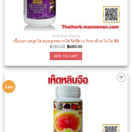
SHOP สินค้าทั้งหมด
เนื้องอก มดลูกโต ต่อมลูกหมากโต ริดสีดวง รักษาด้วย ไบโอ-พี8
Original
Current
฿
780.00
฿
680.00
price
price
was:
is:
ADD TO CART
฿780.00.
฿680.00.
Sale
Add to
wishlist