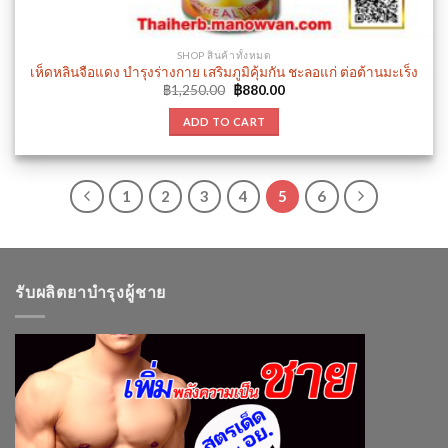
SHOP สินค้าทั้งหมด
เห็ดหลินจือแดง บำรุงร่างกาย เสริมภูมิคุ้มกัน ชะลอแก่ ต่อต้านมะเร็ง
Original
Current
฿
1,250.00
฿
880.00
price
price
was:
is:
ADD TO CART
฿1,250.00.
฿880.00.
1
2
3
4
5
6
รับผลิตยาบำรุงผู้ชาย