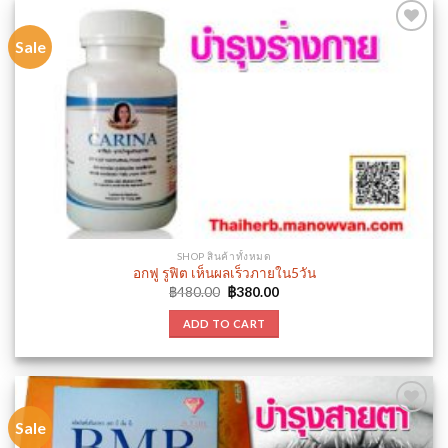
Sale
Add to
wishlist
SHOP สินค้าทั้งหมด
อกฟู รูฟิต เห็นผลเร็วภายใน5วัน
Original
Current
฿
480.00
฿
380.00
price
price
was:
is:
ADD TO CART
฿480.00.
฿380.00.
Sale