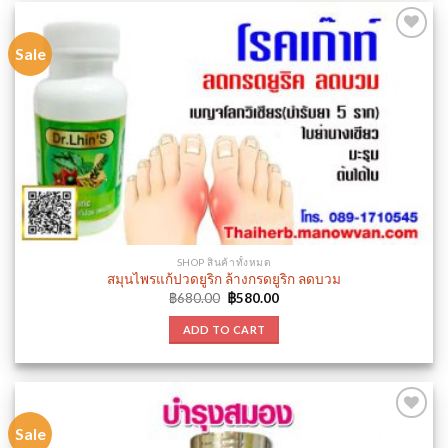
Sale
Add to
wishlist
SHOP สินค้าทั้งหมด
สมุนไพรแก้ปวดยูริก ล้างกรดยูริก ลดบวม
Original
Current
฿
680.00
฿
580.00
price
price
was:
is:
ADD TO CART
฿680.00.
฿580.00.
Sale