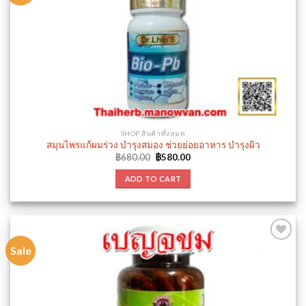
Add to
wishlist
SHOP สินค้าทั้งหมด
สมุนไพรแก้ผมร่วง บำรุงสมอง ช่วยย่อยอาหาร บำรุงผิว
Original
Current
฿
680.00
฿
580.00
price
price
was:
is:
ADD TO CART
฿680.00.
฿580.00.
Sale
Add to
wishlist