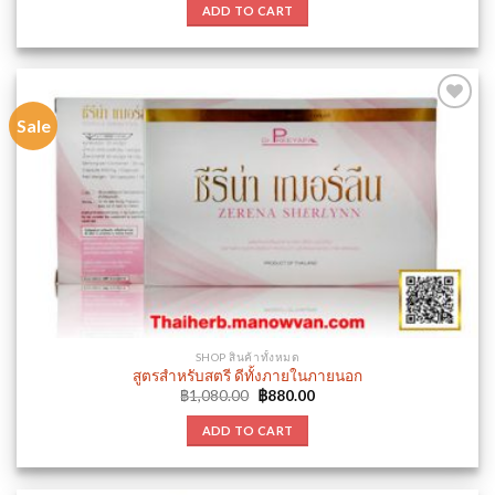
was:
is:
ADD TO CART
฿780.00.
฿680.00.
Sale
Add to
wishlist
SHOP สินค้าทั้งหมด
สูตรสำหรับสตรี ดีทั้งภายในภายนอก
Original
Current
฿
1,080.00
฿
880.00
price
price
was:
is:
ADD TO CART
฿1,080.00.
฿880.00.