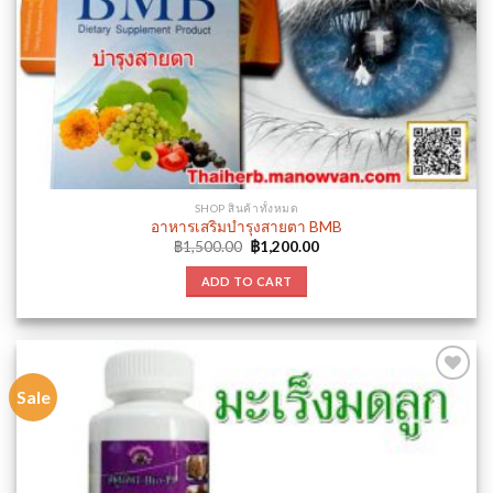
Add to
wishlist
SHOP สินค้าทั้งหมด
อาหารเสริมบำรุงสายตา BMB
Original
Current
฿
1,500.00
฿
1,200.00
price
price
was:
is:
ADD TO CART
฿1,500.00.
฿1,200.00.
Sale
Add to
wishlist