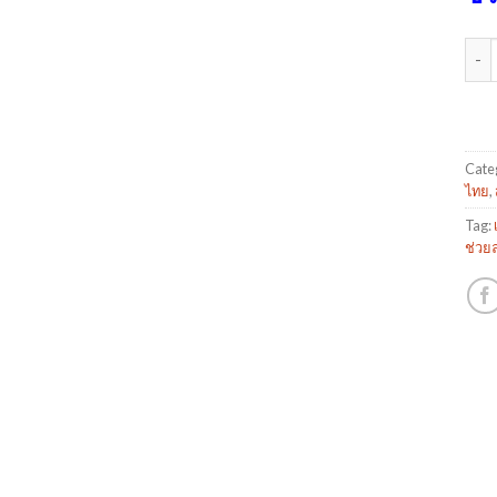
สมุน
Cate
ไทย
,
Tag:
ช่วย