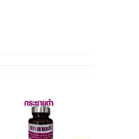
Add to
wishlist