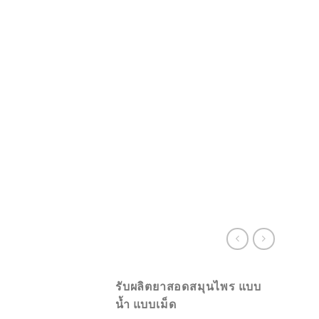
รับผลิตยาสอดสมุนไพร แบบ
น้ำ แบบเม็ด