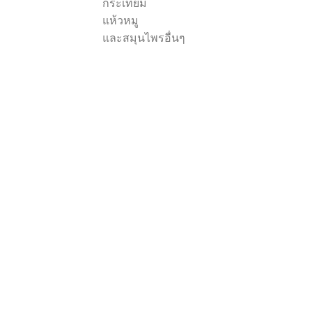
กระเทียม
แห้วหมู
และสมุนไพรอื่นๆ