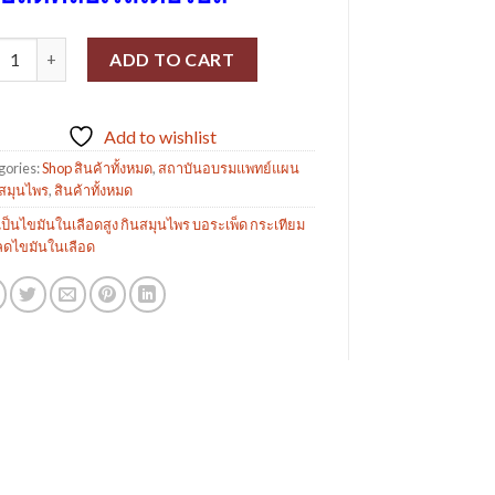
ไพรลดคลอเรสเตอรอล ล้างไขมันในเลือด quantity
ADD TO CART
Add to wishlist
gories:
Shop สินค้าทั้งหมด
,
สถาบันอบรมแพทย์แผน
สมุนไพร
,
สินค้าทั้งหมด
เป็นไขมันในเลือดสูง กินสมุนไพร บอระเพ็ด กระเทียม
ลดไขมันในเลือด