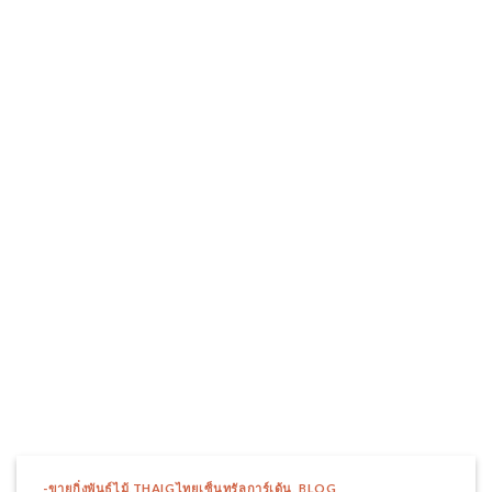
-ขายกิ่งพันธุ์ไม้,THAIGไทยเซ็นทรัลการ์เด้น
,
BLOG