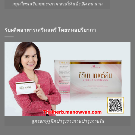
สมุนไพรเสริมสมถรรภาพ ช่วยให้ แข็ง อึด ทน นาน
รับผลิตอาหารเสริมสตรี โดยหมอปรียาภา
สูตรอกฟูรูฟิต บำรุงร่างกาย บำรุงภายใน