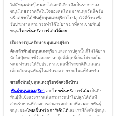
ไม่มีขนุนพันธุ์ไหนหาได้เลยทีเดียว จึงเป็นราชาของ
ขนุนไทย ตราตรึงในใจของคนไทย มาจนทุกวันนี้ครับ
หรือ
อยากได้ พันธุ์ขนุนแดงสุริยา
ไปปลูกไว้ที่บ้าน เพื่อ
รับประทาน สามารถทำได้ไม่ยาก มาที่สวนขายพันธุ์
ขนุน
ไทยเซ็นทรัล การ์เด้นได้เลย
เรื่องการดูแลรักษา
ขนุนแดงสุริยา
ต้นกล้าพันธุ์ขนุนแดงสุริยา
และการปลูกนั้นก็ไม่ได้ยาก
นักใส่ปุ๋ยคอกขี้วัวเยอะๆ หาปุ๋ยที่มีฤทธิ์เย็น ใส่รองก้น
หลุม ท่านจะได้รับประทานขนุนที่มีรสชาติดีแน่นอน
เทียบกับขนุนพันธุ์ใหม่รับรองว่าอร่อยไม่แพ้กันครับ
ขายกิ่งพันธุ์ขนุนแดงสุริยาจัดส่งถึงบ้าน
พันธุ์ขนุนแดงสุริยา
จาก
ไทยเซ็นทรัล การ์เด้น
เป็นกิ่ง
พันธุ์ที่แข็งแรงรากแน่นสามารถนำไปปลูกได้ทันที
สำหรับท่านที่ต้องการสามารถเข้ามาที่สวนขายพันธุ์
ขนุน ของ
ไทยเซ็นทรัล การ์เด้นได้
เลย เรามีกิ่งพันธุ์ขนุน