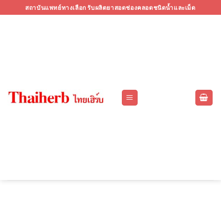
Skip
สถาบันแพทย์ทางเลือก รับผลิตยาสอดช่องคลอดชนิดน้ำและเม็ด
to
content