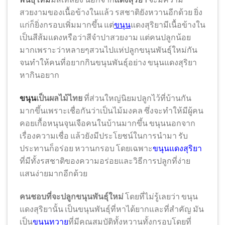
สวยงามของเนื้อข้างในแล้ว รสชาติยังหวานอีกด้วย ยิ่ง
แก่ก็ยิ่งกรอบเพิ่มมากขึ้น แต่
ขนุน
แดงสุริยามีเนื้อข้างใน
เป็นสีส้มแดงหรือว่าสีจำปาสวยงาม แต่คนปลูกน้อย
มากเพราะว่าหลายๆสวนไปแห่ปลูกขนุนพันธ์ุใหม่กัน
จนทำให้คนที่อยากกินขนุนพันธุ์อย่าง ขนุนแดงสุริยา
หากินอยาก
ขนุน
เป็นผลไม้ไทย
ที่ส่วนใหญ่นิยมปลูกไว้ที่บ้านกัน
มากขึ้นเพราะเชื่อกันว่าเป็นไม้มงคล ซึ่งจะทำให้มีผู้คน
คอยเกื้อหนุนจุนเจือคนในบ้านมากขึ้น ขนุนนอกจาก
เรื่องความเชื่อ แล้วยังมีประโยชน์ในการนำมา รับ
ประทานก็อร่อย หวานกรอบ โดยเฉพาะ
ขนุนแดงสุริยา
ที่มีทั้งรสชาติของความอร่อยและวิธีการปลูกที่ง่าย
แสนง่ายมากอีกด้วย
คนชอบที่จะปลูกขนุนพันธุ์ใหม่
โดยที่ไม่รู้เลยว่า ขนุน
แดงสุริยานั้น เป็นขนุนพันธุ์ที่หาได้ยากและที่สำคัญ มัน
เป็น
ขนุนทวาย
ที่มีคุณสมบัติทั้งหวานทั้งกรอบโดยที่