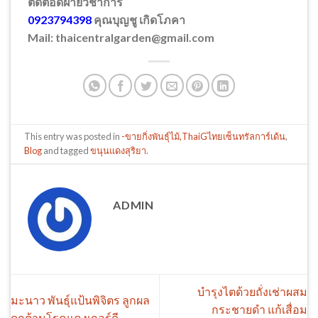
ติดต่อดฝ่ายวิชาการ
0923794398
คุณบุญชู เกิดโภคา
Mail: thaicentralgarden@gmail.com
This entry was posted in
-ขายกิ่งพันธุ์ไม้,ThaiGไทยเซ็นทรัลการ์เด้น
,
Blog
and tagged
ขนุนแดงสุริยา
.
ADMIN
บำรุงไตด้วยถั่งเช่าผสม
มะนาว พันธุ์แป้นพิจิตร ลูกผล
กระชายดำ แก้เสื่อม
ดกต้านโรคแคงเกอร์ดี