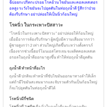
ฉี่บ่อยกะปริดกะปรอย โรคอ้วน ไขมันและคอลเลสเตอร
อลสูง ระวังไขมันจะไปอุดตันในท่อถุงน้ำดี รู้สึกว่าป่วย
ต้องรีบรักษา อย่าปล่อยให้เป็นนิ่วก้อนใหญ่
โรคนิ่ว ในกระเพาะปัสสาวะ
“โรคนิ่วในกระเพาะปัสสาวะ” อย่าปล่อยให้ก้อนใหญ่
เมื่อมีอาการต้องรีบรักษา ผู้หญิงมีความเสี่ยงมากกว่า
ผู้ชายสูงกว่า 2 เท่า ส่วนใหญ่เกิดขึ้นระหว่างตั้งครรภ์
เนื่องจากช่วงนี้ฮอร์โมนเอสโตรเจน จะผลิตคอลเลสเต
อรอลในถุงน้ำดีออกมาสูงขึ้น ทำให้ท่อถุงน้ำดีอุดตัน
ถุงน้ำดี ทำหน้าที่อะไร
ถุงน้ำดี ปกติจะทำหน้าที่ขับไขมันออกมาทางลำใส้เล็ก
แต่ถ้ามีไขมันสะสมมากและจับรวมตัวกันเป็นก้อนใหญ่
ก็จะไปอุดตันในท่อถุงน้ำดีได้
โรคนิ่วมีกี่ชนิด
โ
รคนิ่วมี 2 ชนิด
คือ นิ่วในถุงน้ำดีและนิ่วทางเดิน