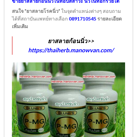
ขายยาสลายก้อนนิ่วในท่อปัสสาวะ นิ่วในท่อกรวยไต
สนใจ “ยาสลายโรคนิ่ว”
ในจุดตำแหน่งต่างๆ สอบถาม
ได้ที่สถาบันแพทย์ทางเลือก
0891710545
รายละเอียด
เพิ่มเติม
ยาสลายก้อนนิ่ว>>
https://thaiherb.manowvan.com/