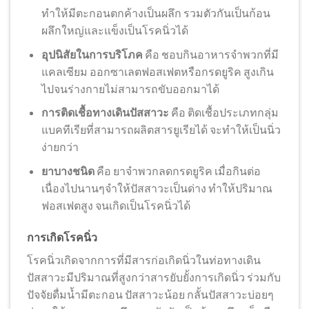
ทำให้มีตะกอนตกค้างเป็นผลึก รวมตัวกันเป็นก้อน
ผลึกใหญ่และแข็งเป็นโรคนิ่วได้
อุปนิสัยในการบริโภค
คือ ชอบกินอาหารจำพวกที่มี
แคลเซียม ออกซาเลตฟอสเฟตหรือกรดยูริค สูงเกิน
ไปจนร่างกายไม่สามารถขับออกมาได้
การติดเชื้อทางเดินปัสสาวะ
คือ ติดเชื้อประเภทกลุ่ม
แบคทีเรียที่สามารถผลิตสารยูเรียได้ จะทำให้เป็นนิ่ว
ง่ายกว่า
ยาบางชนิด
คือ ยาจำพวกลดกรดยูริค เมื่อกินต่อ
เนื่องไปนานๆจำให้ปัสสาวะเป็นด่าง ทำให้ปริมาณ
ฟอสเฟตสูง จนเกิดเป็นโรคนิ่วได้
การเกิดโรคนิ่ว
โรคนิ่วเกิดจากการที่มีสารก่อเกิดนิ่วในท่อทางเดิน
ปัสสาวะมีปริมาณที่สูงกว่าสารยับยั้งการเกิดนิ่ว ร่วมกับ
ปัจจัยดื่มน้ำมีตะกอน ปัสสาวะน้อย กลั้นปัสสาวะบ่อยๆ