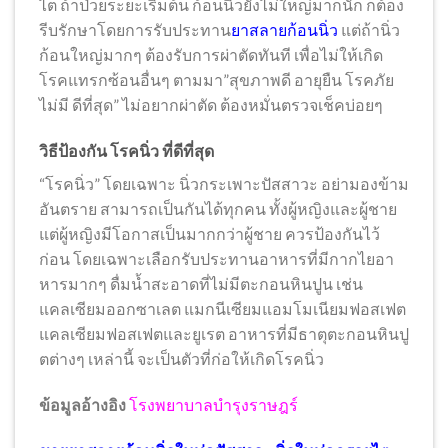
ไต ถ้าป่วยระยะเริ่มต้น ก้อนนิ่วยังไม่ใหญ่มากนัก ก็ต้อง
รีบรักษาโดยการรับประทาน
ยาสลายก้อนนิ่ว
แต่ถ้านิ่ว
ก้อนใหญ่มากๆ ต้องรับการผ่าตัดทันที เพื่อไม่ให้เกิด
โรคแทรกซ้อนอื่นๆ ตามมา”สุขภาพดี อายุยืน โรคภัย
ไม่มี ดีที่สุด” ไม่อยากผ่าตัด ต้องหมั่นตรวจเช็คบ่อยๆ
วิธีป้องกัน โรคนิ่ว ที่ดีที่สุด
“โรคนิ่ว” โดยเฉพาะ นิ่วกระเพาะปัสสาวะ อย่ามองข้าม
อันตราย สามารถเป็นกันได้ทุกคน ทั้งผู้หญิงและผู้ชาย
แต่ผู้หญิงมีโอกาสเป็นมากกว่าผู้ชาย ควรป้องกันไว้
ก่อน โดยเฉพาะเลือกรับประทานอาหารที่มีกากไยอา
หารมากๆ ดื่มน้ำสะอาดที่ไม่มีตะกอนหินปูน เช่น
แคลเซียมออกซาเลต แมกนีเซียมแอมโมเนียมฟอสเฟต
แคลเซียมฟอสเฟตและยูเรต อาหารที่มีธาตุตะกอนหินปู
ตต่างๆ เหล่านี้ จะเป็นตัวที่ก่อให้เกิดโรคนิ่ว
ข้อมูลอ้างอิง
โรงพยาบาลบำรุงราษฎร์