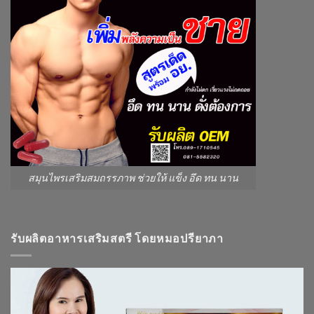
สมุนไพรเสริมสมถรรภาพ ช่วยให้ แข็ง อึด ทน นาน
รับผลิตอาหารเสริมสตรี โดยหมอปรียาภา