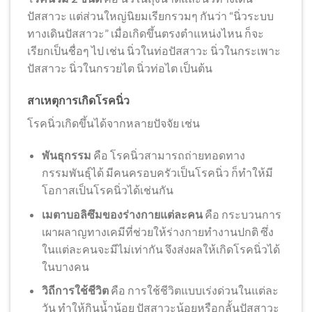
ปัสสาวะ แต่ส่วนใหญ่นิยมเรียกรวมๆ กันว่า “นิ่วระบบ
ทางเดินปัสสาวะ” เมื่อเกิดขึ้นตรงตำแหน่งไหน ก็จะ
เรียกเป็นชื่อๆ ไป เช่น นิ่วในท่อปัสสาวะ นิ่วในกระเพาะ
ปัสสาวะ นิ่วในกรวยไต นิ่วท่อไต เป็นต้น
สาเหตุการเกิดโรคนิ่ว
โรคนิ่วเกิดขึ้นได้จากหลายปัจจัย เช่น
พันธุกรรม
คือ โรคนิ่วสามารถถ่ายทอดทาง
กรรมพันธุ์ได้ มีคนครอบครัวเป็นโรคนิ่ว ก็ทำให้มี
โอกาสเป็นโรคนิ่วได้เช่นกัน
เมตาบอลิซึมของร่างกายแต่ละคน
คือ กระบวนการ
เผาผลาญทางเคมีที่ช่วยให้ร่างกายทำงานปกติ ซึ่ง
ในแต่ละคนจะมีไม่เท่ากัน จึงส่งผลให้เกิดโรคนิ่วได้
ในบางคน
วิถีการใช้ชีวิต
คือ การใช้ชีวิตแบบเร่งด่วนในแต่ละ
วัน ทำให้กินน้ำน้อย ปัสสาวะน้อยหรือกลั้นปัสสาวะ