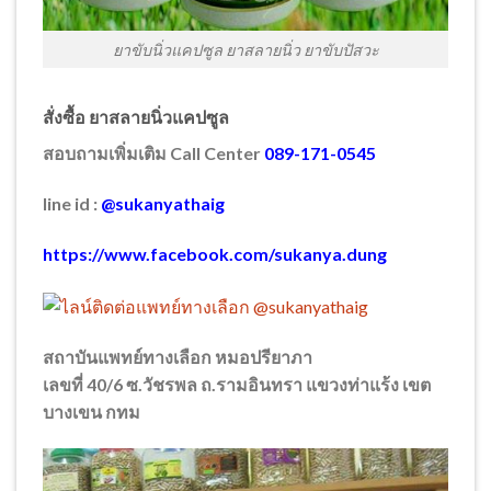
ยาขับนิ่วแคปซูล ยาสลายนิ่ว ยาขับปัสวะ
สั่งซื้อ ยาสลายนิ่วแคปซูล
สอบถามเพิ่มเติม Call Center
089-171-0545
line id :
@sukanyathaig
https://www.facebook.com/sukanya.dung
สถาบันแพทย์ทางเลือก หมอปรียาภา
เลขที่ 40/6 ซ.วัชรพล ถ.รามอินทรา แขวงท่าแร้ง เขต
บางเขน กทม