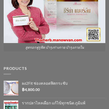
สูตรอกฟูรูฟิต บำรุงร่างกาย บำรุงภายใน
PRODUCTS
ผง2Fit ช่องคลอดฟิตกระชับ
฿
4,800.00
รากปลาไหลเผือก แก้ไข้ทุกชนิด ภูมิแพ้