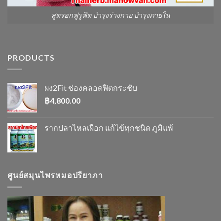
สูตรอกฟูรูฟิต บำรุงร่างกาย บำรุงภายใน
PRODUCTS
ผง2Fit ช่องคลอดฟิตกระชับ
฿
4,800.00
รากปลาไหลเผือก แก้ไข้ทุกชนิด ภูมิแพ้
ศูนย์สมุนไพรหมอปรียาภา