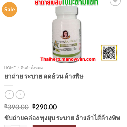
Sale
Add to
wishlist
HOME
/
สินค้าทั้งหมด
ยาถ่าย ระบาย ลดอ้วน ล้างพิษ
Original
Current
390.00
290.00
฿
฿
price
price
ขับถ่ายคล่อง พุงยุบ ระบาย ล้างลำไส้ล้างพิษ
was:
is:
฿390.00.
฿290.00.