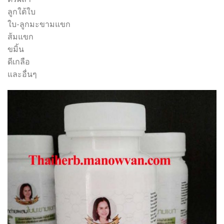
ลูกใต้ใบ
ใบ-ลูกมะขามแขก
ส้มแขก
ขมิ้น
ดีเกลือ
และอื่นๆ